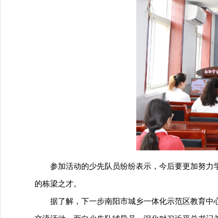
参加活动的
少先队员纷纷表示，今后要更加努力
的栋梁
之才
。
据了解，
下一步
南阳市城乡一体化示范
区教育中